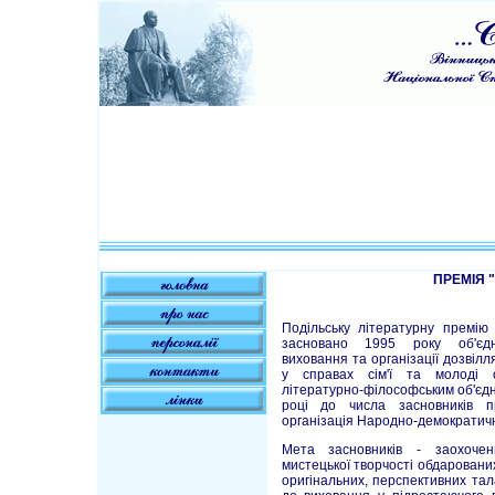
ПРЕМІЯ 
Подільську літературну премію
засновано 1995 року об'єдн
виховання та організації дозвілл
у справах сім'ї та молоді об
літературно-філософським об'єдн
році до числа засновників п
організація Народно-демократично
Мета засновників - заохочен
мистецької творчості обдаровани
оригінальних, перспективних тал