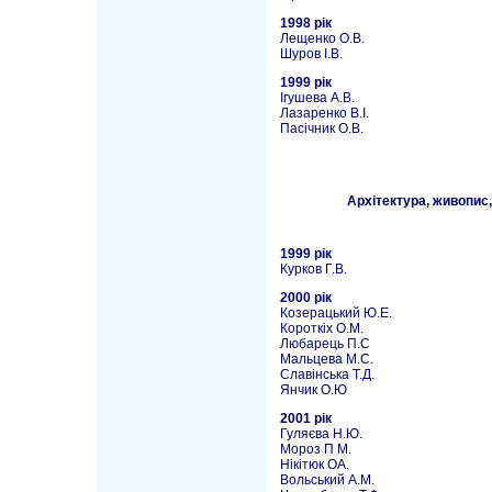
1998 рік
Лещенко О.В.
Шуров І.В.
1999 рік
Ігушева А.В.
Лазаренко В.І.
Пасічник О.В.
Архітектура, живопис,
1999 рік
Курков Г.В.
2000 рік
Козерацький Ю.Е.
Короткіх О.М.
Любарець П.С
Мальцева М.С.
Славінська Т.Д.
Янчик О.Ю
2001 рік
Гуляєва Н.Ю.
Мороз П М.
Нікітюк ОА.
Вольський А.М.