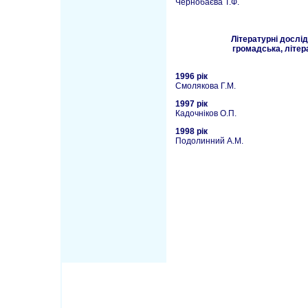
Чернобаєва Т.Ф.
Літературні дослі
громадська, літер
1996 рік
Смолякова Г.М.
1997 рік
Кадочніков О.П.
1998 рік
Подолинний А.М.