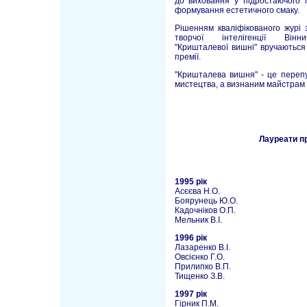
до виховання у підростаючого п
формування естетичного смаку.
Рішенням кваліфікованого журі 
творчої інтелігенції Вінн
"Кришталевої вишні" вручаються
премії.
"Кришталева вишня" - це перепу
мистецтва, а визнаним майстрам -
Лауреати п
1995 рік
Асєєва Н.О.
Боярунець Ю.О.
Кадочніков О.П.
Мельник В.І.
1996 рік
Лазаренко В.І.
Овсієнко Г.О.
Прилипко В.П.
Тищенко З.В.
1997 рік
Гірник П.М.