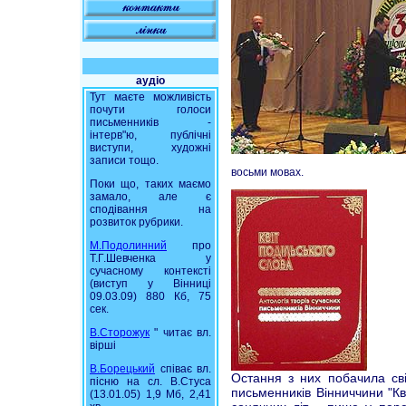
аудіо
Тут маєте можливість
почути голоси
письменників -
інтерв"ю, публічні
виступи, художні
записи тощо.
восьми мовах.
Поки що, таких маємо
замало, але є
сподівання на
розвиток рубрики.
М.Подолинний
про
Т.Г.Шевченка у
сучасному контексті
(виступ у Вінниці
09.03.09) 880 Кб, 75
сек.
В.Сторожук
" читає вл.
вірші
В.Борецький
співає вл.
Остання з них побачила сві
пісню на сл. В.Стуса
письменників Вінниччини "Кв
(13.01.05) 1,9 Мб, 2,41