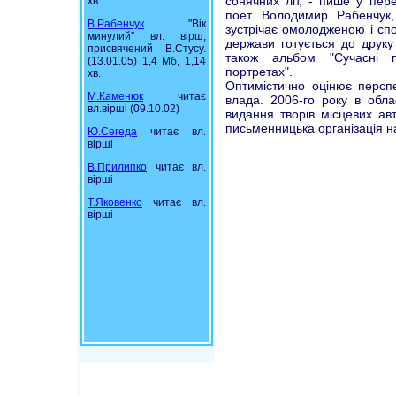
сонячних літ, - пише у пер
хв.
поет Володимир Рабенчук, 
В.Рабенчук
"Вік
зустрічає омолодженою і спо
минулий" вл. вірш,
держави готується до друку
присвячений В.Стусу.
також альбом "Сучасні п
(13.01.05) 1,4 Мб, 1,14
портретах".
хв.
Оптимістично оцінює перспек
М.Каменюк
читає
влада. 2006-го року в обл
вл.вірші (09.10.02)
видання творів місцевих авт
письменницька організація н
Ю.Сегеда
читає вл.
вірші
В.Прилипко
читає вл.
вірші
Т.Яковенко
читає вл.
вірші