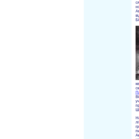
с
н
А
в
Бі
к
с
П
В
у
п
Ш
Н
л
г
п
А