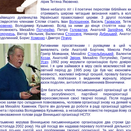
лірик Тетяна Яковенко.
Мине небагато літ і її поетичні переспіви біблійних к
отримають широке читацьке визнання навіть в кол
айвищого духівництва Української православної церкви. З другої полови
ісімдесятих членами Спілки стають Іван
Волошенюк
, Василь
Гарвасюк
, Тетя
ковенко
, Володимир Кузьменко. Вслід за ними до кінця століття наш гу
оповнюють Михайло
Потупейко
, Петро
Головатюк
, Анатолій
Загрійчук
, Юр
оярунець
, Віктор Мельник, Валентина
Сторожук
, Никанор
Дубицький
, Анатол
одолинний, Борис
Хоменко
і Дмитро
Пічкур
.
Активними просвітянами і рухівцями в цей ч
виявляють себе Анатолій Бортняк, Микола Ряби
Григір Мовчанюк, Михайло
Стрельбицький
, Валенти
Козак
, Анатолій
Звірик
, Михайло Потупейко, Григор
Усач
. 1992 року керувати організацією було довіре
мені. І я цим займався в міру своїх можливостей ве
звітний період до 1995 року. Це був час економічн
неевності, жахливої інфляції грошей, провалу багать
проектів, пов'язаних з виданням журналу, збірни
казок подолян, антології письменників Вінниччини.
Для багатьох членів письменницької організації це б
час розгубленості, партійної переорієнтації
переосмислення своєї творчої позиції. Після подан
ною заяви про складення повноважень, чоловим організації знову на деякий ч
тав Михайло Каменюк. Проте він долучив до роботи в раді організації здібно
оета і прозаїка Володимира Кузьменка, а незабаром повністю передав йому св
овноваження голови ради Вінницької організації НСПУ.
узьменко керував Вінницькою письменницькою організацією два строки (до
истопада 2002 року). На цій посаді він надавав перевагу політичній діяльності
кладі різ-них партій над проблемами творчої організації. За час його хоч