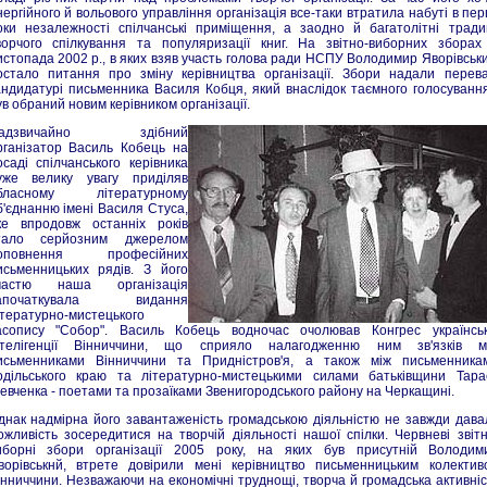
нергійного й вольового управління організація все-таки втратила набуті в пер
оки незалежності спілчанські приміщення, а заодно й багатолітні традиц
ворчого спілкування та популяризації книг. На звітно-виборних зборах
истопада 2002 р., в яких взяв участь голова ради НСПУ Володимир Яворівськи
остало питання про зміну керівництва організації. Збори надали перева
андидатурі письменника Василя Кобця, який внаслідок таємного голосування
ув обраний новим керівником організації.
адзвичайно здібний
рганізатор Василь Кобець на
осаді спілчанського керівника
уже велику увагу приділяв
бласному літературному
б'єднанню імені Василя Стуса,
ке впродовж останніх років
тало серйозним джерелом
оповнення професійних
исьменницьких рядів. З його
частю наша організація
апочаткувала видання
ітературно-мистецького
асопису "Собор". Василь Кобець водночас очолював Конгрес українськ
нтелігенції Вінниччини, що сприяло налагодженню ним зв'язків м
исьменниками Вінниччини та Придністров'я, а також між письменника
одільського краю та літературно-мистецькими силами батьківщини Тара
евченка - поетами та прозаїками Звенигородського району на Черкащині.
днак надмірна його завантаженість громадською діяльністю не завжди дава
ожливість зосередитися на творчій діяльності нашої спілки. Червневі звітн
иборні збори організації 2005 року, на яких був присутній Володим
ворівськнй, втрете довірили мені керівництво письменницьким колектив
інниччини. Незважаючи на економічні труднощі, творча й громадська активніс