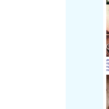
д
о
п
п