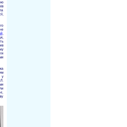
ою
ів
ла
ї,
го
не
ий
,
к,
ть
ив
ку
ги
ми
ка
им
 у
 Л.
ми
ли
і,
ву