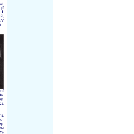
ші
ії
 1
й,
гу
 і
ої
іж
ми
са
ла
о-
ир
ом
ть