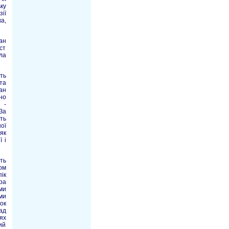
ку
ії
а,
ан
ст
ла
ть
та
ан
но
 -
За
ть
ої
як
 і
ть
ом
ік
ра
ми
ми
ок
ад
ях
ий