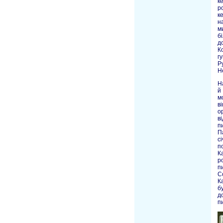
к
р
к
н
м
б
д
К
г
Р
Н
Н
й
м
в
ор
в
п
П
с
п
К
р
п
С
К
б
д
п