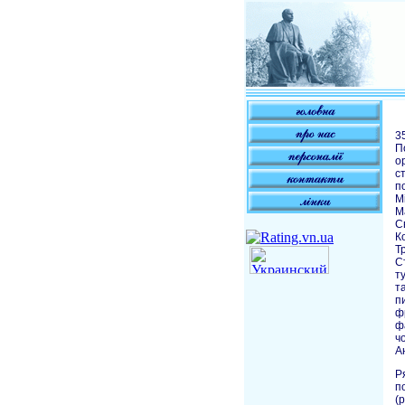
3
П
о
с
п
М
М
С
К
Т
С
т
та
п
ф
ф
ч
А
Р
п
(