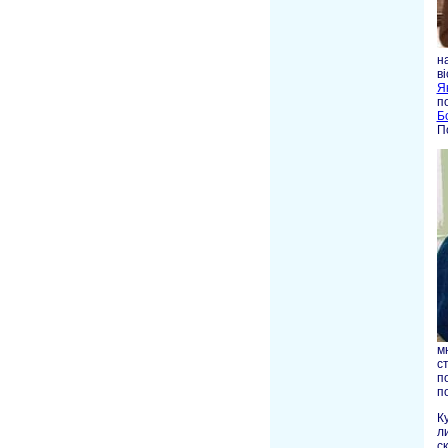
н
в
Я
п
Б
П
м
с
п
п
К
л
с