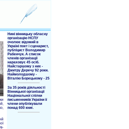
Нині вінницьку обласну
організацію НСПУ
очолює відомий в
Україні поет і сценарист,
публіцист Володимир
Рабенчук. А список
членів організації
нараховує 45 осіб.
Найстаршому з них -
Дмитру Деречу 92 роки.
Наймолодшому -
Віталію Борецькому - 25
За 35 років діяльності
Вінницької організації
Національної спілки
ки
письменників України її
й,
члени опублікували
о,
понад 600 книг.
ий
ої
в-