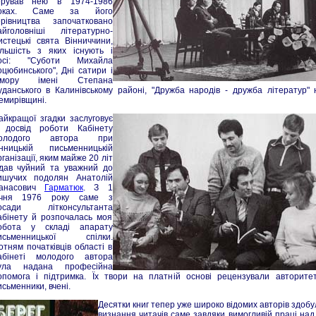
ерував нею в 1974-1986
оках. Саме за його
ерівництва започатковано
айголовніші літературно-
истецькі свята Вінниччини,
ільшість з яких існують і
осі: "Суботи Михайла
оцюбинського", Дні сатири і
умору імені Степана
уданського в Калинівському районі, "Дружба народів - дружба літератур" 
емирівщині.
айкращої згадки заслуговує
 досвід роботи Кабінету
олодого автора при
інницькій письменницькій
ганізації, яким майже 20 літ
ідав чуйний та уважний до
ишучих подолян Анатолій
анасович
Гарматюк
. З 1
ічня 1976 року саме з
осади літконсультанта
абінету й розпочалась моя
обота у складі апарату
исьменницької спілки.
отням початківців області в
абінеті молодого автора
ула надана професійна
опомога і підтримка. Їх твори на платній основі рецензували авторитет
исьменники, вчені.
Десятки книг тепер уже широко відомих авторів здобу
визнання читачів саме завдяки вимогливій праці над 