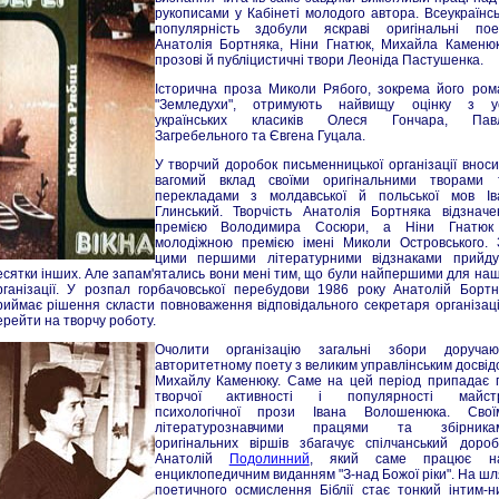
рукописами у Кабінеті молодого автора. Всеукраїнсь
популярність здобули яскраві оригінальні поез
Анатолія Бортняка, Ніни Гнатюк, Михайла Каменюк
прозові й публіцистичні твори Леоніда Пастушенка.
Історична проза Миколи Рябого, зокрема його ром
"Земледухи", отримують найвищу оцінку з у
українських класиків Олеся Гончара, Пав
Загребельного та Євгена Гуцала.
У творчий доробок письменницької організації вноси
вагомий вклад своїми оригінальними творами 
перекладами з молдавської й польської мов Ів
Глинський. Творчість Анатолія Бортняка відзначе
премією Володимира Сосюри, а Ніни Гнатюк
молодіжною премією імені Миколи Островського. 
цими першими літературними відзнаками прийду
есятки інших. Але запам'ятались вони мені тим, що були найпершими для наш
рганізації. У розпал горбачовської перебудови 1986 року Анатолій Бортн
риймає рішення скласти повноваження відповідального секретаря організації
ерейти на творчу роботу.
Очолити організацію загальні збори доручаю
авторитетному поету з великим управлінським досвід
Михайлу Каменюку. Саме на цей період припадає п
творчої активності і популярності майст
психологічної прози Івана Волошенюка. Свої
літературознавчими працями та збірника
оригінальних віршів збагачує спілчанський дороб
Анатолій
Подолинний
, який саме працює н
енциклопедичним виданням "З-над Божої ріки". На шл
поетичного осмислення Біблії стає тонкий інтим-н