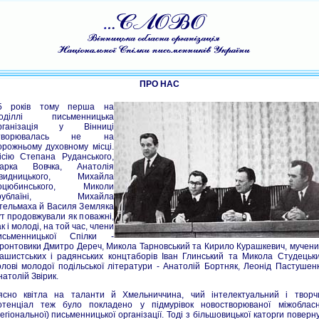
ПРО НАС
5 років тому перша на
оділлі письменницька
рганізація у Вінниці
творювалась не на
орожньому духовному місці.
ісію Степана Руданського,
арка Вовчка, Анатолія
видницького, Михайла
оцюбинського, Миколи
рублаїні, Михайла
тельмаха й Василя Земляка
ут продовжували як поважні,
к і молоді, на той час, члени
исьменницької Спілки -
ронтовики Дмитро Дереч, Микола Тарновський та Кирило Курашкевич, мучени
ашистських і радянських концтаборів Іван Глинський та Микола Студецьки
олові молодої подільської літератури - Анатолій Бортняк, Леонід Пастушенк
натолій Звірик.
ясно квітла на таланти й Хмельниччина, чий інтелектуальний і творч
отенціал теж було покладено у підмурівок новостворюваної міжобласн
регіональної) письменницької організації. Тоді з більшовицької каторги поверну