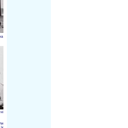
на
ні
ли
їх