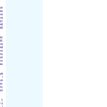
ниг
ах
ни
на
рт
ій
ій
ас
й,
на
ій
но
сь
ої
ох
ка
ув
 і
ня
ас
го
ої
 1
 у
 і