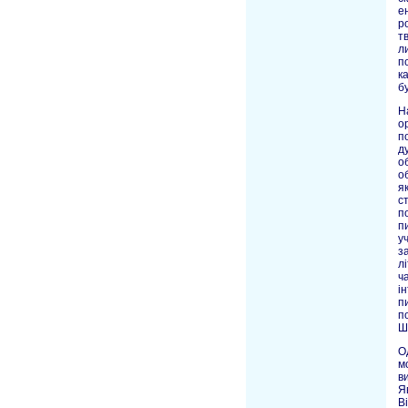
е
р
т
л
п
к
б
Н
о
п
д
о
о
я
с
п
п
у
з
л
ч
і
п
п
Ш
О
м
в
Я
В