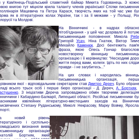
я у Кам'янець-Подільський славетний байкар Микита Годованець. З кожн
овою книгою тут міцніли крила таланту членів української Спілки письменник
поллінарія Мацевича та Петра Карася, творчість яких на той час уже бу
ідома як в літературних колах України, так і за її межами - у Польщі, Росі
лорусії та Молдові.
На Вінниччині - в надрах обласно
літоб'єднання - у цей час дозрівало й потуж
письменницьке поповнення: Микола
Ряб
Григорій
Усач
, Ніна Гнатюк, Віктор Тимчу
Михайло
Каменюк
. Досі бентежить пам'я
фраза, якою Олесь Гончар благослов
новостворену вінницьку письменниць
організацію і її керівництво: "Несходимі доро
життя перед вами, колеги. Ідіть по них сліда
правди - і не загубитесь..."
На цих словах і народилась вінниць
письменницька організація, перш
ерівником якої - відповідальним секретарем став
Дмитро Дереч
. Було обране
кладі всього трьох осіб і перше бюро організації - Д. Дереч,
А. Бортняк
,
астушенко
. З ініціативи Дереча запроваджено обмін творчими делегація
інниччини і Кабардино-Балкарії, Липецької області. Російські письменники бу
часниками ювілейних літературно-мистецьких заходів на Вінниччин
рисвячених Степану Руданському, Миколі Некрасову, Марку Вовчку, Яросла
порті.
а новий рівень
ітературного і суспільно-
ромадського визнання вивів
исьменницьку організацію
натолій Бортняк, який