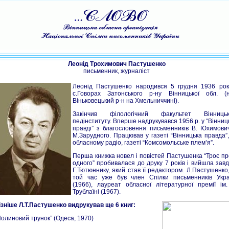
Леонід Трохимович Пастушенко
письменник, журналіст
Леонід Пастушенко народився 5 грудня 1936 рок
с.Говорах Затонського р-ну Вінницької обл. (н
Віньковецький р-н на Хмельниччині).
Закінчив філологічний факультет Вінницьк
педінституту. Вперше надрукувався 1956 р. у “Вінниц
правді” з благословення письменників В. Юхимович
М.Зарудного. Працював у газеті “Вінницька правда”
обласному радіо, газеті “Комсомольське плем’я”.
Перша книжка новел і повістей Пастушенка “Троє п
одного” пробивалася до друку 7 років і вийшла зав
Г.Тютюннику, який став її редактором. Л.Пастушенко
той час уже був член Спілки письменників Укра
(1966), лауреат обласної літературної премії ім.
Трублаїні (1967).
ізніше Л.Т.Пастушенко видрукував ще 6 книг:
Полиновий трунок” (Одеса, 1970)