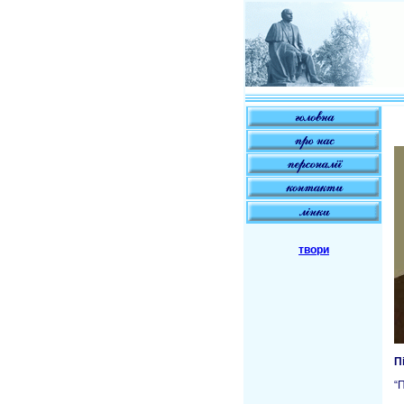
твори
П
“