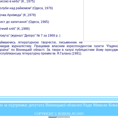
исоко в небо” (К., 1975)
Голуби над райкомом” (Одеса, 1976)
Точка Архімеда” (К.,1978)
Лист до запитання” (Одеса, 1985)
ічний хліб” (К.,1986)
Покута” (журнал “Дніпро” № 7 за 1968 р. )
аймаючись літературною творчістю, письменник не
окидав журналістику. Працював власним кореспондентом газети “Радянс
країна” по Вінницькій області. За твори в галузі публіцистики йому присуд
еспубліканську літературну премію ім. Я.Галана (1991).
о за підтримки депутата Вінницької обласної Ради Миколи Кова
COPYRIGHT © RODOSLAV-2005