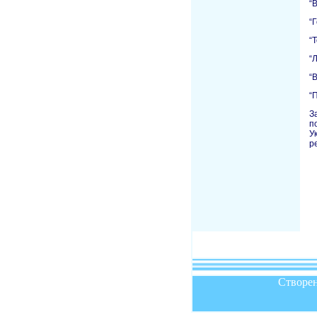
“В
“
“
“
“В
“
З
п
У
р
Створен