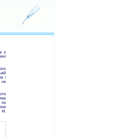
у у
ині
ого
ькій
а і
, на
роти
дяки
, на
їни
 М.