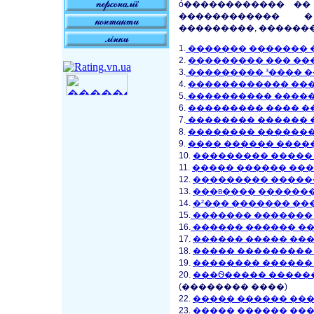
ó������������ ��
������������ 
���������, �������
1.
������� ������� 
2.
��������� ��� ��
3.
��������� ³���� 
4.
������������ ��
5.
���������� ����
6.
��������� ���� 
7.
�������� ������ 
8.
�������� ������
9.
���� ������ ����
10.
��������� �����
11.
����� ������ ��
12.
��������� �����
13.
���в���� ������
14.
�²��� ������� �
15.
������� �������
16.
������ ������ �
17.
������ ����� ��
18.
����� ���������
19.
�������� ������
20.
���Ѳ����� �����
(�������� ����)
22.
����� ������ ��
23.
����� ������ ��