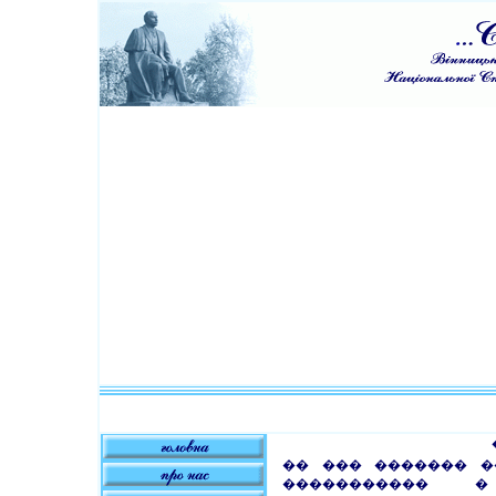
�� ��� ������� �
����������� �